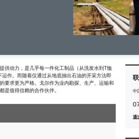
提供动力，是几乎每一件化工制品（从洗发水到T恤
下运作。而随着仅通过从地底抽出石油的开采方法即
联
的要求更为严格。戈尔作为业内勘探、生产、运输和
都是值得信赖的合作伙伴。
中
Co
0
Re
通