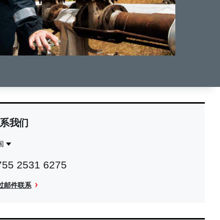
系我们
国
ntact
中
755 2531 6275
gion
国
过邮件联系