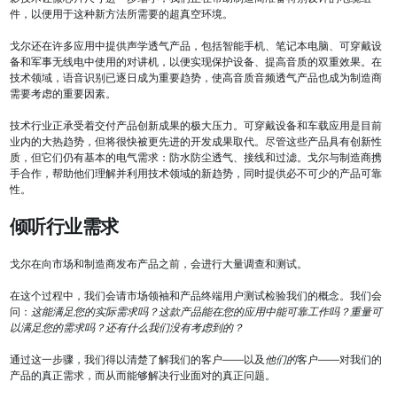
件，以便用于这种新方法所需要的超真空环境。
戈尔还在许多应用中提供声学透气产品，包括智能手机、笔记本电脑、可穿戴设
备和军事无线电中使用的对讲机，以便实现保护设备、提高音质的双重效果。在
技术领域，语音识别已逐日成为重要趋势，使高音质音频透气产品也成为制造商
需要考虑的重要因素。
技术行业正承受着交付产品创新成果的极大压力。可穿戴设备和车载应用是目前
业内的大热趋势，但将很快被更先进的开发成果取代。尽管这些产品具有创新性
质，但它们仍有基本的电气需求：防水防尘透气、接线和过滤。戈尔与制造商携
手合作，帮助他们理解并利用技术领域的新趋势，同时提供必不可少的产品可靠
性。
倾听行业需求
戈尔在向市场和制造商发布产品之前，会进行大量调查和测试。
在这个过程中，我们会请市场领袖和产品终端用户测试检验我们的概念。我们会
问：
这能满足您的实际需求吗？这款产品能在您的应用中能可靠工作吗？重量可
以满足您的需求吗？还有什么我们没有考虑到的？
通过这一步骤，我们得以清楚了解我们的客户——以及
他们的
客户——对我们的
产品的真正需求，而从而能够解决行业面对的真正问题。