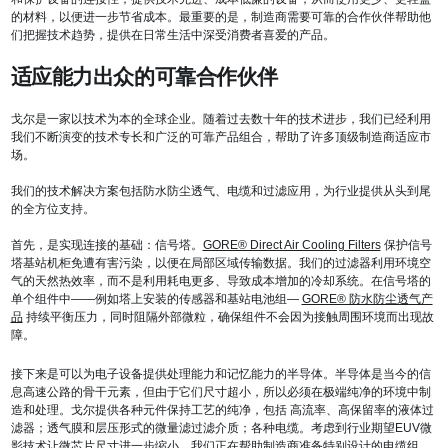
的材料，以便进一步节省成本。最重要的是，制造商需要可靠的合作伙伴帮助他
们把握技术趋势，提供在日常生活中深受消费者喜爱的产品。
适应能力出众的可靠合作伙伴
戈尔是一家以技术为本的全球企业。随着过去数十年的技术进步，我们已经利用
我们不断演变的技术专长和广泛的可靠产品组合，帮助了许多顶级制造商适应市
场。
我们的技术解决方案包括防水防尘透气、电缆和过滤应用，为行业提供从头到尾
的全方位支持。
首先，是实现连接的基础：信号塔。
GORE® Direct Air Cooling Filters
保护信号
塔基站机柜免遭有害污染，以便在局部区域传输数据。我们的过滤器利用环境空
气的天然热效率，而不是利用耗电更多、导致成本增加的冷却系统。在信号塔的
单个组件中——例如塔上安装的传感器和基站电池组—
GORE® 防水防尘透气产
品
持续平衡压力，同时阻隔外部微粒，确保组件不会因为接触周围环境而出现故
障。
接下来是可以为电子设备提供处理能力和记忆能力的半导体。半导体是当今的信
息高速公路的骨干元素，但由于它们尺寸超小，所以必须在极端纯净的环境中制
造和处理。戈尔提供各种元件保持工艺的纯净，包括 高流率、高保留率的液体过
滤器；透气膜和层压形式的微量滤过滤介质；各种电缆。考虑到行业期望EUV微
影技术让微芯片尺寸进一步缩小，我们正在帮助制造商准备特别设计的电缆组