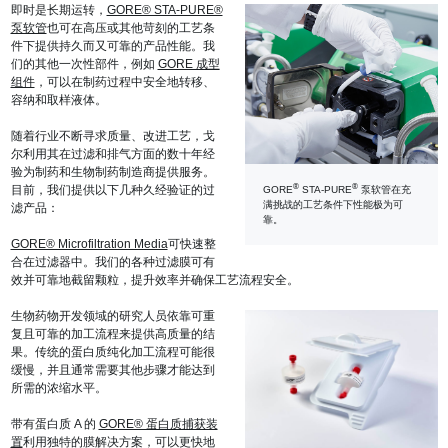
即时是长期运转，
GORE® STA-PURE®
泵软管
也可在高压或其他苛刻的工艺条
件下提供持久而又可靠的产品性能。我
们的其他一次性部件，例如
GORE 成型
组件
，可以在制药过程中安全地转移、
容纳和取样液体。
随着行业不断寻求质量、改进工艺，戈
尔利用其在过滤和排气方面的数十年经
验为制药和生物制药制造商提供服务。
®
®
目前，我们提供以下几种久经验证的过
GORE
STA-PURE
泵软管在充
满挑战的工艺条件下性能极为可
滤产品：
靠。
GORE® Microfiltration Media
可快速整
合在过滤器中。我们的各种过滤膜可有
效并可靠地截留颗粒，提升效率并确保工艺流程安全。
生物药物开发领域的研究人员依靠可重
复且可靠的加工流程来提供高质量的结
果。传统的蛋白质纯化加工流程可能很
缓慢，并且通常需要其他步骤才能达到
所需的浓缩水平。
带有蛋白质 A 的
GORE® 蛋白质捕获装
置
利用独特的膜解决方案，可以更快地