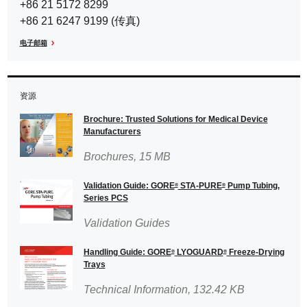
中
+86 21 5172 8299
Region
+86 21 6247 9199 (传真)
国
电子邮箱
资源
Brochure: Trusted Solutions for Medical Device
Manufacturers
Brochures
, 15 MB
Validation Guide: GORE
STA‑PURE
Pump Tubing,
®
®
Series PCS
Validation Guides
Handling Guide: GORE
LYOGUARD
Freeze-Drying
®
®
Trays
Technical Information
, 132.42 KB