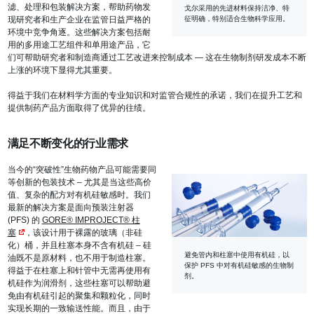
滤、处理和包装解决方案，帮助药物发
戈尔采用的先进材料保持洁净、特
征明确，特别适合生物科学应用。
现研究者和生产企业在监管日益严格的
环境中竞争角逐。这些解决方案包括耐
用的多用途工艺组件和单用途产品，它
们可帮助研究者和制造商通过工艺改进来控制成本 — 这在生物制剂研发成本不断
上涨的环境下显得尤其重要。
得益于我们在材料学方面的专业知识和对监管合规性的承诺，我们在提升工艺和
提供制药产品方面取得了优异的往绩。
满足不断变化的行业需求
当今的“突破性”生物药物产品可能需要同
等创新的包装技术 – 尤其是当这些高价
值、复杂的配方对有机硅敏感时。我们
最新的解决方案是面向预装注射器
(PFS) 的
GORE® IMPROJECT® 柱
塞
，该设计用于裸露的玻璃（非硅
化）桶，并且柱塞本身不含有机硅 – 硅
避免管内和柱塞中使用有机硅，以
油既不是原材料，也不用于制造柱塞。
保护 PFS 中对有机硅敏感的生物制
得益于在柱塞上和针管中无需再使用有
剂。
机硅作为润滑剂，这些柱塞可以帮助避
免由有机硅引起的聚集和颗粒化，同时
实现长期的一致输送性能。而且，由于