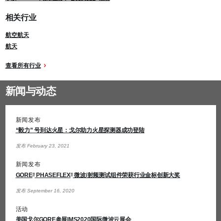
相关行业
航空航天
航天
查看所有行业
新闻与动态
新闻发布
“毅力” 号到达火星：戈尔助力火星探测器成功登陆
发布 February 23, 2021
新闻发布
GORE
PHASEFLEX
微波/射频测试组件荣获行业金标创新大奖
®
®
发布 September 16, 2020
活动
美国戈尔GORE参展IMS2020国际微波云展会