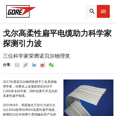
Gore
戈尔高柔性扁平电缆助力科学家
探测引力波
三位科学家荣膺诺贝尔物理奖
Mail
Copy URL
Linked In
New Weibo
New WeChat
分享:
2017年度诺贝尔物理奖授予三名美国物
理学家，但事实上这项殊荣应归功于
1,000多名科学家，同时也离不开戈尔的
高柔性扁平电缆。
2015年9月，美国激光干涉引力波天文
台(LIGO)使用GORE®高柔性扁平电缆，
探测到13亿年前两个黑洞融合所产生的