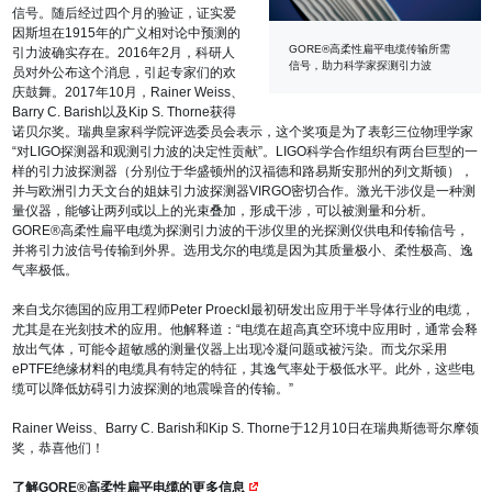
信号。随后经过四个月的验证，证实爱
因斯坦在1915年的广义相对论中预测的
GORE®高柔性扁平电缆传输所需
引力波确实存在。2016年2月，科研人
信号，助力科学家探测引力波
员对外公布这个消息，引起专家们的欢
庆鼓舞。2017年10月，Rainer Weiss、
Barry C. Barish以及Kip S. Thorne获得
诺贝尔奖。瑞典皇家科学院评选委员会表示，这个奖项是为了表彰三位物理学家
“对LIGO探测器和观测引力波的决定性贡献”。LIGO科学合作组织有两台巨型的一
样的引力波探测器（分别位于华盛顿州的汉福德和路易斯安那州的列文斯顿），
并与欧洲引力天文台的姐妹引力波探测器VIRGO密切合作。激光干涉仪是一种测
量仪器，能够让两列或以上的光束叠加，形成干涉，可以被测量和分析。
GORE®高柔性扁平电缆为探测引力波的干涉仪里的光探测仪供电和传输信号，
并将引力波信号传输到外界。选用戈尔的电缆是因为其质量极小、柔性极高、逸
气率极低。
来自戈尔德国的应用工程师Peter Proeckl最初研发出应用于半导体行业的电缆，
尤其是在光刻技术的应用。他解释道：“电缆在超高真空环境中应用时，通常会释
放出气体，可能令超敏感的测量仪器上出现冷凝问题或被污染。而戈尔采用
ePTFE绝缘材料的电缆具有特定的特征，其逸气率处于极低水平。此外，这些电
缆可以降低妨碍引力波探测的地震噪音的传输。”
Rainer Weiss、Barry C. Barish和Kip S. Thorne于12月10日在瑞典斯德哥尔摩领
奖，恭喜他们！
了解GORE®高柔性扁平电缆的更多信息