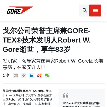
Gore
戈尔公司荣誉主席兼GORE-
TEX®技术发明人Robert W.
Gore逝世，享年83岁
发明家、领导家兼慈善家Robert W. Gore因长期
患病，在家安详去世
Mail
Copy URL
Linked In
New Weibo
New WeChat
分享:
美国特拉华州纽瓦克市（
2020年9月18
日）
— 戈尔公司（“戈尔”）董事会荣誉
主席Robert W. “Bob” Gore于9月17日逝
Bob从企业伊始就以创新的精
世，享年83岁。戈尔是一家以材料科技