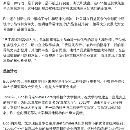
新是一种行动，是干实事，是不断进行实验、测试和观察。在Bob担任总裁兼董
事会主席期间，这种创新观念被持续且富有成效地注入到我们的企业中。”
Bob还在创新过程中灌输了专注和纪律的精神，让公司在日益复杂的全球商业环
境中仍能保持竞争力。他明确承诺“我们的产品名副其实”，领导戈尔发展成为世
界级的产品领导企业。
“从工程师到营销人员，戈尔同事都认为Bob是一位优秀的领导人和导师，帮助他
们实现个人成长，助力企业取得成功。” 费济晟表示，“在Bob的指导下，我的领
导能力有所提升，其他同事也一定有同感。他对产品质量和性能满怀热情，也会
提出敏锐的问题和意见，不仅塑造了我们注重技术的企业文化，而且体现了戈尔
本质的核心价值观。”
慈善活动
Bob还坚信，培养和发展社区未来的科学家和工程师是很重要的。他曾担任特拉
华大学研究基金会受托人，也是大学董事会成员。
1998年，Bob和母亲Vieve Gore向特拉华大学捐款，在大学绿地建造一座最先进
的教学楼，为纪念戈尔家族而命名为“戈尔大厅”。2013年，Bob和妻子Jane捐
款，支持特拉华大学发展世界一流的科学与工程研究实验室，实验室以他们命
名。Bob也向明尼苏达大学和其他机构作出重大贡献。
Bob 的外甥、戈尔现任董事会主席Bret Snyder谈到舅舅留下的优良传统时提到：
“Bob从企业伊始就以创新的精神塑造我们企业的发展。这种创新精神为戈尔公司