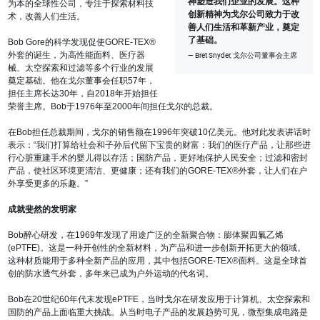
神塑造我们企业的发展。这种
为本的全球性公司，专注于探索材料技
创新精神为戈尔公司致力于改
术，改善人们生活。
善人们生活和革新产业，奠定
了基础。
Bob Gore的科学发现促使GORE-TEX®
外套的诞生，为高性能面料、医疗器
Bret Snyder, 戈尔公司董事会主席
械、太空探索和过滤等多个行业的发展
奠定基础。他在戈尔董事会任职57年，
担任主席长达30年，自2018年开始担任
荣誉主席。Bob于1976年至2000年间担任戈尔的总裁。
在Bob担任总裁期间，戈尔的销售额在1996年突破10亿美元。他对此发表讲话时
表示：“我们打算给社会和子孙后代留下宝贵的财富：我们的医疗产品，让那些进
行心脏重建手术的婴儿得以存活；国防产品，更好地保护人民安全；过滤和密封
产品，使社区环境更清洁、更健康；还有我们的GORE-TEX®外套，让人们在户
外享受更多的乐趣。”
成就斐然的发明家
Bob醉心研发，在1969年发现了用途广泛的全新聚合物：膨体聚四氟乙烯
(ePTFE)。这是一种开创性的全新材料，为产品和进一步创新开拓更大的领域。
这种材质能用于多种全新产品的应用，其中包括GORE-TEX®面料。这是全球首
创的防水透气外套，多年来已成为户外运动的代名词。
Bob在20世纪60年代末发现ePTFE，当时戈尔在研发应用于计算机、太空探索和
国防的产品上面临重大挑战。从当时电子产品的发展趋势可见，微型集成电路是