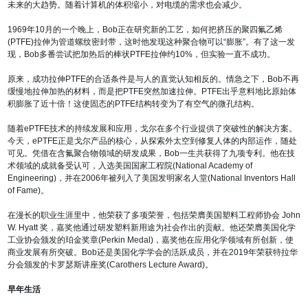
未来的大趋势。随着计算机的体积缩小，对电缆的需求也会减少。
1969年10月的一个晚上，Bob正在研究新的工艺，如何把挤压的聚四氟乙烯
(PTFE)拉伸为管道螺纹密封带，这时他发现这种聚合物可以“膨胀”。有了这一发
现，Bob多番尝试把加热后的棒状PTFE拉伸约10%，但实验一直不成功。
原来，成功拉伸PTFE的合适条件是与人的直觉认知相反的。情急之下，Bob不再
缓慢地拉伸加热的材料，而是把PTFE突然加速拉伸。PTFE出乎意料地比原始体
积膨胀了近十倍！这使固态的PTFE结构转变为了有空气的微孔结构。
随着ePTFE技术的持续发展和应用，戈尔在多个行业提供了突破性的解决方案。
今天，ePTFE正是戈尔产品的核心，从探索外太空到修复人体的内部运作，随处
可见。凭借在含氟聚合物领域的研发成果，Bob一生共获得了九项专利。他在技
术领域的成就备受认可，入选美国国家工程院(National Academy of
Engineering)，并在2006年被列入了美国发明家名人堂(National Inventors Hall
of Fame)。
在漫长的职业生涯里中，他荣获了多项荣誉，包括荣膺美国塑料工程师协会 John
W. Hyatt 奖，嘉奖他通过研发塑料新用途为社会作出的贡献。他还荣膺美国化学
工业协会颁发的珀金奖章(Perkin Medal)，嘉奖他在应用化学领域有所创新，使
商业发展有所突破。Bob还是美国化学学会的活跃成员，并在2019年荣获特拉华
分会颁发的卡罗瑟斯讲座奖(Carothers Lecture Award)。
早年生活