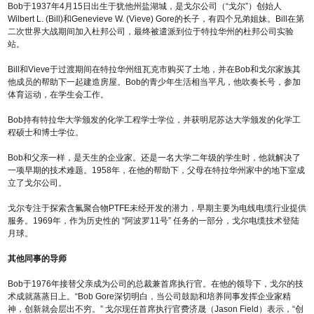
Bob于1937年4月15日出生于犹他州盐湖城，是戈尔公司（“戈尔”）创始人
Wilbert L. (Bill)和Genevieve W. (Vieve) Gore的长子，有四个兄弟姐妹。Bill在第
二次世界大战期间加入杜邦公司，最终被遣派到位于特拉华州的杜邦公司实验
站。
Bill和Vieve于过渡期间在特拉华州纽瓦克市购买了土地，并在Bob和戈尔家族其
他成员的帮助下一起建造房屋。Bob的青少年生活相当平凡，他吹奏长号，参加
体育运动，在学生会工作。
Bob持有特拉华大学颁发的化学工程学士学位，并获明尼苏达大学颁发的化学工
程硕士和博士学位。
Bob和父亲一样，是天生的企业家。还是一名大学二年级的学生时，他就解决了
一项早期的技术难题。1958年，在他的帮助下，父母在特拉华州家中的地下室成
立了戈尔公司。
戈尔专注于探索含氟聚合物PTFE未经开发的潜力，早期主要为电线电缆行业提供
服务。1969年，作为历史性的 “阿波罗11号” 任务的一部分，戈尔电缆技术登陆
月球。
其他同事的导师
Bob于1976年接替父亲成为公司的总裁兼首席执行官。在他的领导下，戈尔的技
术成就蒸蒸日上。“Bob Gore深切明白，当公司鼓励和培养同事发挥企业家精
神，创新就会层出不穷。” 戈尔现任首席执行官费济晟（Jason Field）表示，“创