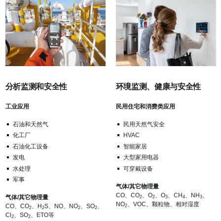
分析监测和安全性
环境监测、健康与安全性
工业应用
民用住宅和消费类应用
石油和天然气
民用天然气安全
化工厂
HVAC
石油化工设备
智能家居
发电
大型家用电器
水处理
可穿戴设备
军事
气体/其它物理量
CO、CO
、O
、O
、CH
、NH
、
气体/其它物理量
2
2
3
4
3
NO
、VOC、颗粒物、相对湿度
CO、CO
、H
S、NO、NO
、SO
、
2
2
2
2
2
Cl
、SO
、ETO等
2
2