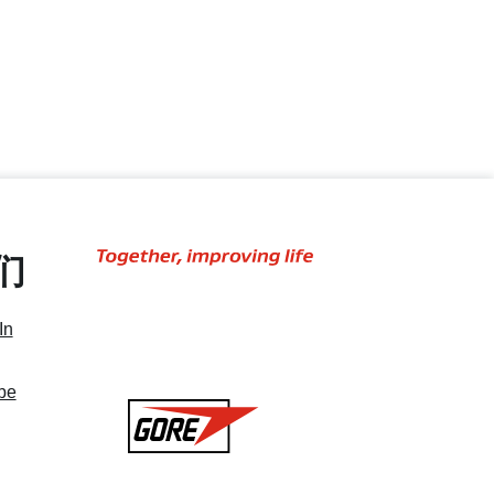
们
Together,
improving
life
In
be
Gore