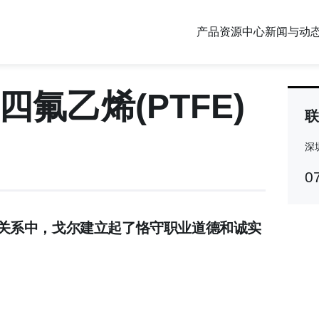
产品
资源中心
新闻与动
四氟乙烯(PTFE)
联
深
Co
0
Re
关系中，戈尔建立起了恪守职业道德和诚实