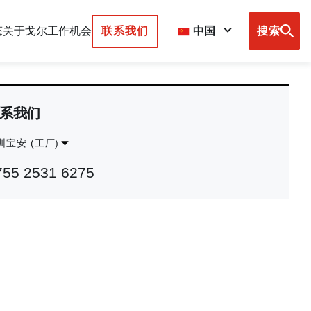
态
关于戈尔
工作机会
联系我们
中国
搜索
Browse
country
sites
系我们
圳宝安 (工厂)
ntact
深
755 2531 6275
gion
圳
宝
安
(工