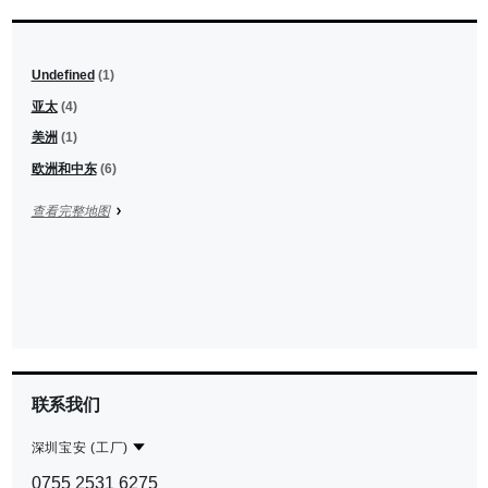
+
Undefined
(1)
−
亚太
(4)
美洲
(1)
欧洲和中东
(6)
查看完整地图
Leaflet
联系我们
深圳宝安 (工厂)
Contact
深
0755 2531 6275