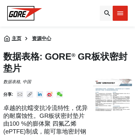
Gore
主页
资源中心
数据表格: GORE
GR板状密封
®
垫片
数据表格
, 中国
Mail
Copy URL
Linked In
New Weibo
New WeChat
分享:
卓越的抗蠕变抗冷流特性，优异
的耐腐蚀性。GR板状密封垫片
由100 %的膨体聚 四氟乙烯
(ePTFE)制成，能可靠地密封钢