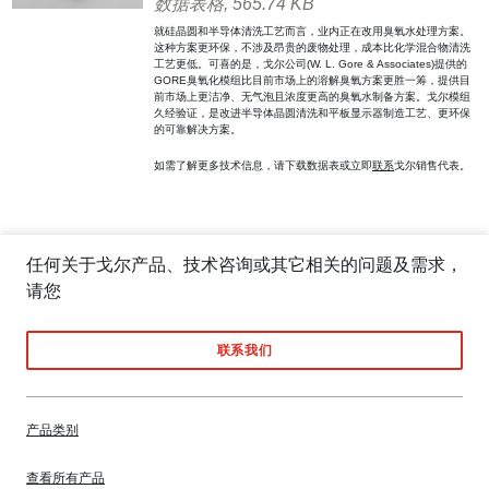
数据表格
, 565.74 KB
就硅晶圆和半导体清洗工艺而言，业内正在改用臭氧水处理方案。
这种方案更环保，不涉及昂贵的废物处理，成本比化学混合物清洗
工艺更低。可喜的是，戈尔公司(W. L. Gore & Associates)提供的
GORE臭氧化模组比目前市场上的溶解臭氧方案更胜一筹，提供目
前市场上更洁净、无气泡且浓度更高的臭氧水制备方案。戈尔模组
久经验证，是改进半导体晶圆清洗和平板显示器制造工艺、更环保
的可靠解决方案。
如需了解更多技术信息，请下载数据表或立即
联系
戈尔销售代表。
任何关于戈尔产品、技术咨询或其它相关的问题及需求，
请您
联系我们
产品类别
查看所有产品