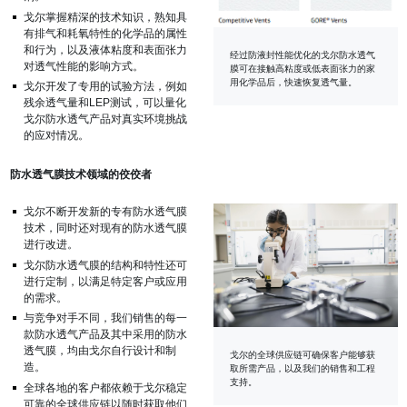
戈尔掌握精深的技术知识，熟知具
有排气和耗氧特性的化学品的属性
和行为，以及液体粘度和表面张力
经过防液封性能优化的戈尔防水透气
对透气性能的影响方式。
膜可在接触高粘度或低表面张力的家
用化学品后，快速恢复透气量。
戈尔开发了专用的试验方法，例如
残余透气量和LEP测试，可以量化
戈尔防水透气产品对真实环境挑战
的应对情况。
防水透气膜技术领域的佼佼者
戈尔不断开发新的专有防水透气膜
技术，同时还对现有的防水透气膜
进行改进。
戈尔防水透气膜的结构和特性还可
进行定制，以满足特定客户或应用
的需求。
与竞争对手不同，我们销售的每一
款防水透气产品及其中采用的防水
透气膜，均由戈尔自行设计和制
戈尔的全球供应链可确保客户能够获
造。
取所需产品，以及我们的销售和工程
支持。
全球各地的客户都依赖于戈尔稳定
可靠的全球供应链以随时获取他们