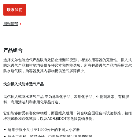
联系我们
回到顶部
产品组合
选择戈尔包装透气产品以有效防止泄漏和变形，增强农用容器的完整性。插入式
防水透气产品和衬垫均提供多种尺寸和性能选项。所有包装透气产品均采用戈尔
防水透气膜，为容器及其内容物提供透气屏障保护。
戈尔插入式防水透气产品
戈尔插入式防水透气产品
专为危险化学品、农用化学品、生物刺激素、有机肥
料、商用清洁剂和家用化学品打造。
它们能够耐受有害化学物质，而且经久耐用：符合联合国橙皮书试验标准，包括
堆积试验和跌落试验，以及ADR和DOT等危险货物条例。
适用于很小尺寸至1,500公升的不同大小容器
适合工业桶、简易油桶、中型散装容器以及消费容器