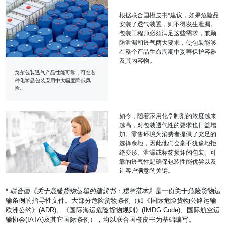
根据联合国橙皮书*建议，如果危险品
安装了透气装置，则不得发生泄漏。
包装工程师必须满足这些需求，兼顾
防泄漏和透气两大要求，使包装能够
在整个产品生命周期中妥善保护容器
及其内容物。
戈尔包装透气产品性能可靠，可在各
种化学品包装应用中大幅度降低风
险。
如今，随着家用化学制剂的浓度越来
越高，对包装透气性的要求也日益增
加。零售环境为消费者提供了充足的
选择余地，因此他们会毫不犹豫地拒
绝变形、泄漏或标签损坏的包装。可
靠的透气性是确保包装性能优异以及
让客户满意的关键。
*
联合国《关于危险货物运输的建议书：规章范本》
是一份关于危险货物运
输条例的指导性文件。大部分危险货物条例（如《国际危险货物公路运输
欧洲公约》(ADR)、《国际海运危险货物规则》(IMDG Code)、国际航空运
输协会(IATA)及其它国际条例），均以联合国橙皮书为基础编写。