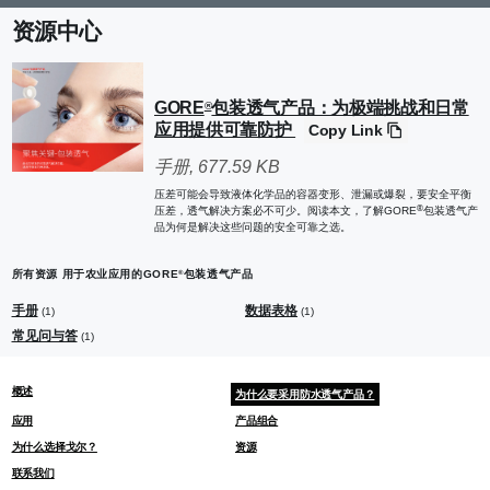
资源中心
GORE
包装透气产品：为极端挑战和日常
®
应用提供可靠防护
Copy Link
手册
, 677.59 KB
压差可能会导致液体化学品的容器变形、泄漏或爆裂，要安全平衡
®
压差，透气解决方案必不可少。阅读本文，了解GORE
包装透气产
品为何是解决这些问题的安全可靠之选。
所有资源 用于农业应用的GORE
包装透气产品
®
手册
数据表格
(1)
(1)
常见问与答
(1)
概述
为什么要采用防水透气产品？
应用
产品组合
为什么选择戈尔？
资源
联系我们