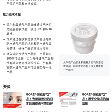
所需的产品和支持资源。
致力追求卓越
戈尔包装透气产品能够通过严格的
危险品验收试验，满足DOT和ADR
标准。
戈尔通过在线制造测试来验证每款
防水透气产品的结构和防水透气膜
完整性，确保产品质量稳定可靠。
插入式防水透气产品的三个系列均
100%可追溯，因为每件透气产品都
戈尔在产品质量和服务方面均矢志追
带有独立激光蚀刻跟踪码。所有其
求卓越，独立激光序列号仅是其中的
它防水透气产品则可追溯至每一批
一个示例。
产品。
资源
GORE
包装透气产
GORE
包装透气产
®
®
品：为极端挑战和日
品：用于化学品和清
常应用提供可靠防护
洁剂