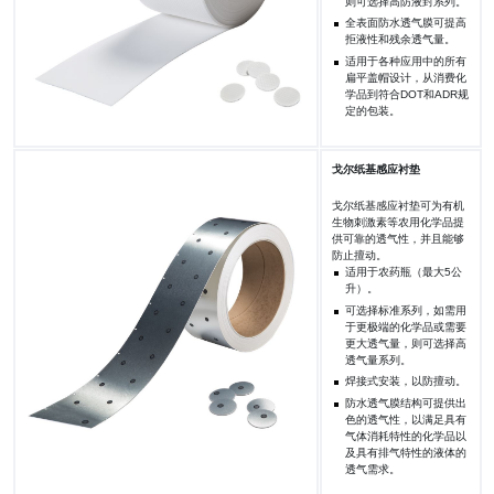
则可选择高防液封系列。
全表面防水透气膜可提高
拒液性和残余透气量。
适用于各种应用中的所有
扁平盖帽设计，从消费化
学品到符合DOT和ADR规
定的包装。
戈尔纸基感应衬垫
戈尔纸基感应衬垫可为有机
生物刺激素等农用化学品提
供可靠的透气性，并且能够
防止擅动。
适用于农药瓶（最大5公
升）。
可选择标准系列，如需用
于更极端的化学品或需要
更大透气量，则可选择高
透气量系列。
焊接式安装，以防擅动。
防水透气膜结构可提供出
色的透气性，以满足具有
气体消耗特性的化学品以
及具有排气特性的液体的
透气需求。