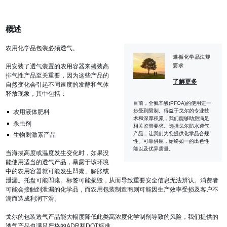
概述
农用化学品包装必须透气。
遵循化学品法规
用安装了透气装置的农用容器来盛装高
要求
排气性产品至关重要，因为这些产品的
了解更多
自然变化会引起不同速度的发酵和气体
释放现象，其中包括：
目前，全氟辛酸(PFOA)的使用进一
步受到限制。得益于戈尔的专业技
农用液体肥料
术和深厚积累，我们能够助您满足
杀虫剂
相关监管要求。选择戈尔防水透气
产品，让我们为您提供化学品合规
生物刺激素产品
性、可靠供应，始终如一的出色性
能以及优异质量。
当海拔高度或温度发生变化时，如果没
能使用适当的透气产品，暴露于该环境
中的农用容器就可能发生凹瘪、膨胀或
泄漏。托盘可能凹瘪。标签可能损毁，从而导致重要安全信息无法辨认。消费者
可能会接触到泄漏的化学品，而农用包装制造商则可能因生产效率受损及客户不
满而造成利润下滑。
戈尔的包装透气产品能大幅度降低此类高浓度化学制剂导致的风险，我们提供的
透气产品也满足严格的ADR和DOT标准。