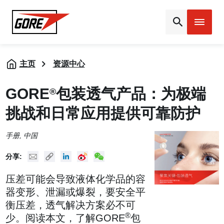
Gore
主页
资源中心
GORE
包装透气产品：为极端
®
挑战和日常应用提供可靠防护
手册
, 中国
Mail
Copy URL
Linked In
New Weibo
New WeChat
分享:
压差可能会导致液体化学品的容
器变形、泄漏或爆裂，要安全平
衡压差，透气解决方案必不可
®
少。阅读本文，了解GORE
包