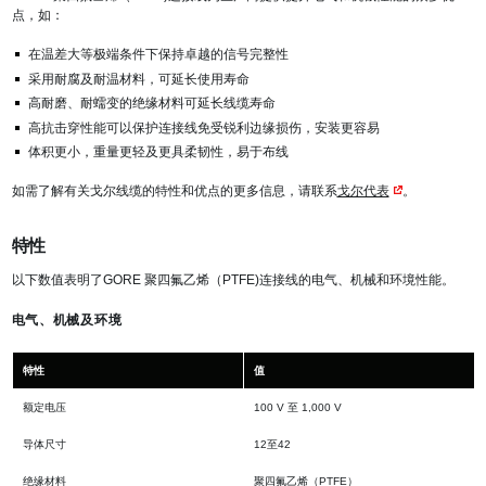
点，如：
在温差大等极端条件下保持卓越的信号完整性
采用耐腐及耐温材料，可延长使用寿命
高耐磨、耐蠕变的绝缘材料可延长线缆寿命
高抗击穿性能可以保护连接线免受锐利边缘损伤，安装更容易
体积更小，重量更轻及更具柔韧性，易于布线
如需了解有关戈尔线缆的特性和优点的更多信息，请联系
戈尔代表
。
特性
以下数值表明了GORE 聚四氟乙烯（PTFE)连接线的电气、机械和环境性能。
电气、机械及环境
特性
值
额定电压
100 V 至 1,000 V
导体尺寸
12至42
绝缘材料
聚四氟乙烯（PTFE）