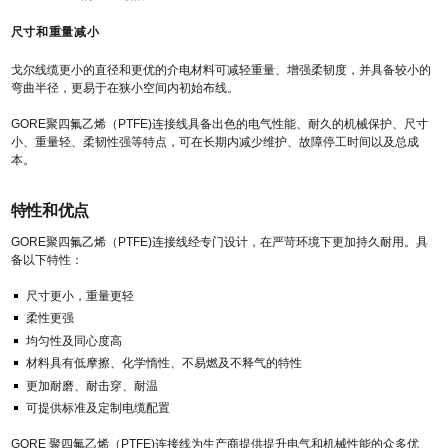
尺寸和重量减小
戈尔线缆更小的直径和更优的介电材料可减轻重量、增强柔韧度，并具备较小的
弯曲半径，更易于在狭小空间内初始布线。
GORE聚四氟乙烯（PTFE)连接线具备出色的电气性能、耐久的机械保护、尺寸
小、重量轻、柔韧性强等特点，可在长期内减少维护、故障停工时间以及总成
本。
特性和优点
GORE聚四氟乙烯（PTFE)连接线经专门设计，在严苛环境下更加持久耐用。具
备以下特性：
尺寸更小，重量更轻
柔性更强
均匀性及同心度高
材料具有低摩擦、化学惰性、不易燃及不释气的特性
更加耐磨、耐击穿、耐温
可提供标准及定制电缆配置
GORE 聚四氟乙烯（PTFE)连接线为生产商提供提升电气和机械性能的众多优