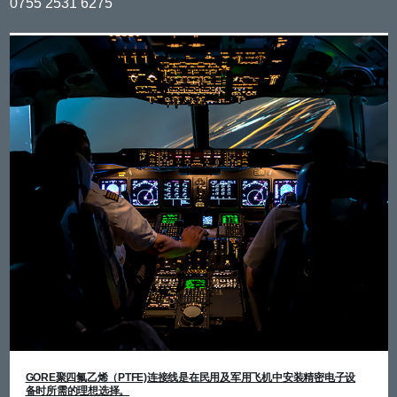
深
0755 2531 6275
Region
圳
宝
安
(工
厂)
GORE聚四氟乙烯（PTFE)连接线是在民用及军用飞机中安装精密电子设
备时所需的理想选择。