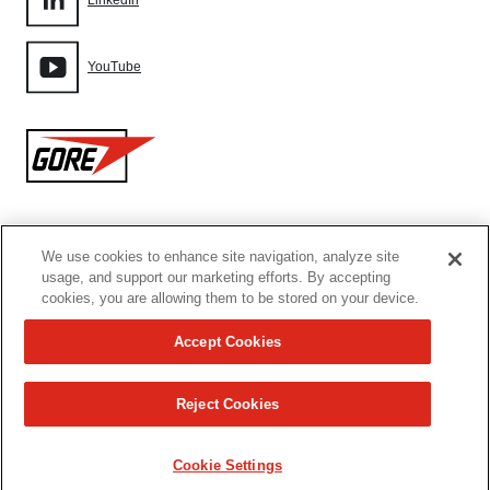
LinkedIn
YouTube
Gore
We use cookies to enhance site navigation, analyze site
网站地图
usage, and support our marketing efforts. By accepting
cookies, you are allowing them to be stored on your device.
Cookie设置
Accept Cookies
使用条款
Reject Cookies
沪ICP备09097589号-6
Cookie Settings
Copyright 2026 W. L. Gore & Associates