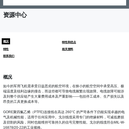
资源中心
概况
特性和优点
特性
相关资料
联系我们
概况
如今的军用飞机需承受日益恶劣的航空环境，在狭小的航空空间中承受高压、极
端温度及锐利边缘的撞击，而这些都可导致电缆频繁出现故障。电缆故障可能涉
及到整个供应链产生大量费用成本及严重影响——包括停工成本、生产损失以及
昂贵的工具更换成本等。
GORE聚四氟乙烯（PTFE)连接线在高达 260°C 的严苛条件下仍能实现卓越的电
气及机械性能，适用于任何应用中。戈尔线缆采用专门的绝缘材料，可减低磨损
及切割的风险，同时也能维持可靠持久的信号完整性能。戈尔的线缆符合MIL-W-
16878/20-22的工业规格。