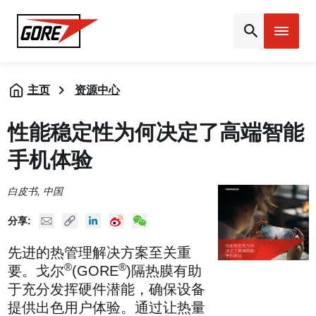
Gore
主页
资源中心
性能稳定性为何决定了高端智能
手机体验
白皮书
, 中国
Mail
Copy URL
Linked In
New Weibo
New WeChat
分享:
先进的热管理解决方案至关重
®
®
要。戈尔
(GORE
)隔热膜有助
于充分发挥硬件潜能，确保设备
提供出色用户体验。通过让热量